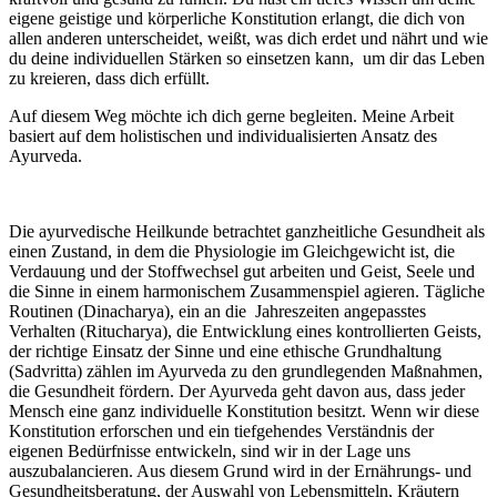
eigene geistige und körperliche Konstitution erlangt, die dich von
allen anderen unterscheidet, weißt, was dich erdet und nährt und wie
du deine individuellen Stärken so einsetzen kann, um dir das Leben
zu kreieren, dass dich erfüllt.
Auf diesem Weg möchte ich dich gerne begleiten. Meine Arbeit
basiert auf dem holistischen und individualisierten Ansatz des
Ayurveda.
Die ayurvedische Heilkunde betrachtet ganzheitliche Gesundheit als
einen Zustand, in dem die Physiologie im Gleichgewicht ist, die
Verdauung und der Stoffwechsel gut arbeiten und Geist, Seele und
die Sinne in einem harmonischem Zusammenspiel agieren. Tägliche
Routinen (Dinacharya), ein an die Jahreszeiten angepasstes
Verhalten (Ritucharya), die Entwicklung eines kontrollierten Geists,
der richtige Einsatz der Sinne und eine ethische Grundhaltung
(Sadvritta) zählen im Ayurveda zu den grundlegenden Maßnahmen,
die Gesundheit fördern. Der Ayurveda geht davon aus, dass jeder
Mensch eine ganz individuelle Konstitution besitzt. Wenn wir diese
Konstitution erforschen und ein tiefgehendes Verständnis der
eigenen Bedürfnisse entwickeln, sind wir in der Lage uns
auszubalancieren. Aus diesem Grund wird in der Ernährungs- und
Gesundheitsberatung, der Auswahl von Lebensmitteln, Kräutern