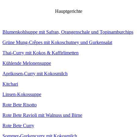
Hauptgerichte
Blumenkohlsuppe mit Safran, Orangenschale und Topinamburchips
Grüne Mung-Crêpes mit Kokoschutney und Gurkensalat
Thai-Curry mit Kokos & Kaffirlimetten
Kühlende Melonensuppe
Aprikosen-Curry mit Kokosmilch
Kitchari
Linsen-Kokossuppe
Rote Bete Risotto
Rote Bete Ravioli mit Walnuss und Birne
Rote Bete Curry
Sommer-Gurkencurry mit Kokosmilch