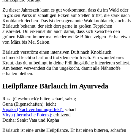
Zu dieser Jahreszeit kann es gut vorkommen, dass du im Wald oder
in großen Parks in schattigen Ecken auf Stellen triffst, die stark nach
Knoblauch riechen. Das ist der sogenannte Waldknoblauch, auch als
Bärlauch bekannt, der sich dort gerne in großen Teppichen
ausbreitet. Du erkennst ihn auch daran, dass sich zwischen den
grünen Blättern immer mal wieder weiße Blüten zeigen. Er hat etwa
von März bis Mai Saison.
Bärlauch verströmt einen intensiven Duft nach Knoblauch,
schmeckt leicht scharf und trotzdem sehr frisch. Ein wunderbares
Kraut, das du unbedingt in deine Frühlingsküche integrieren solltest.
Am besten verwendest du ihn ungekocht, damit alle Nährstoffe
erhalten bleiben.
Heilpflanze Bärlauch im Ayurveda
Rasa (Geschmack): bitter, scharf, salzig
Guna (Eigenschaften): leicht
Vipaka (Nachverdauungseffekt):
scharf
Virya (thermische Potenz)
: erhitzend
Dosha: Senkt Vata und Kapha
Bärlauch ist eine uralte Heilpflanze. Er hat einen bitteren, scharfen