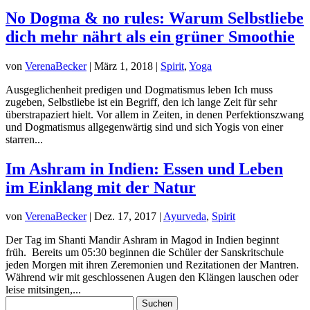
No Dogma & no rules: Warum Selbstliebe
dich mehr nährt als ein grüner Smoothie
von
VerenaBecker
|
März 1, 2018
|
Spirit
,
Yoga
Ausgeglichenheit predigen und Dogmatismus leben Ich muss
zugeben, Selbstliebe ist ein Begriff, den ich lange Zeit für sehr
überstrapaziert hielt. Vor allem in Zeiten, in denen Perfektionszwang
und Dogmatismus allgegenwärtig sind und sich Yogis von einer
starren...
Im Ashram in Indien: Essen und Leben
im Einklang mit der Natur
von
VerenaBecker
|
Dez. 17, 2017
|
Ayurveda
,
Spirit
Der Tag im Shanti Mandir Ashram in Magod in Indien beginnt
früh. Bereits um 05:30 beginnen die Schüler der Sanskritschule
jeden Morgen mit ihren Zeremonien und Rezitationen der Mantren.
Während wir mit geschlossenen Augen den Klängen lauschen oder
leise mitsingen,...
Suchen