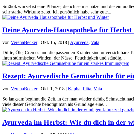
Süßholzwurzel ist eine Pflanze, die ich sehr schätze und die ein uralt
sehr starke Wirkung zeigt. Ich persönlich habe sehr gute...
Deine Ayurveda-Hausapotheke für Herbst
von
VerenaBecker
|
Okt. 15, 2018
|
Ayurveda
,
Vata
Düfte, Öle, Cremes und die passenden Kräuter sind unverzichtbare Too
ihren stürmischen Winden, der Nässe, Feuchtigkeit und ständig...
Rezept: Ayurvedische Gemüsebrühe für e
von
VerenaBecker
|
Okt. 1, 2018
|
Kapha
,
Pitta
,
Vata
So langsam beginnt die Zeit, in der man wieder richtig Sehnsucht nac
viele dieser Gerichte benötigt man als Grundlage eine...
Ayurveda im Herbst: Wie du dich in der wi