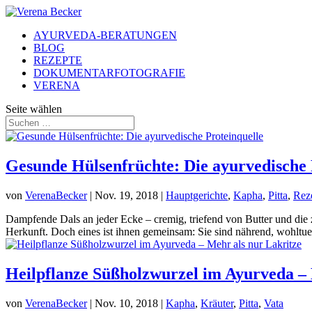
AYURVEDA-BERATUNGEN
BLOG
REZEPTE
DOKUMENTARFOTOGRAFIE
VERENA
Seite wählen
Gesunde Hülsenfrüchte: Die ayurvedische 
von
VerenaBecker
|
Nov. 19, 2018
|
Hauptgerichte
,
Kapha
,
Pitta
,
Rez
Dampfende Dals an jeder Ecke – cremig, triefend von Butter und di
Herkunft. Doch eines ist ihnen gemeinsam: Sie sind nährend, wohltue
Heilpflanze Süßholzwurzel im Ayurveda – 
von
VerenaBecker
|
Nov. 10, 2018
|
Kapha
,
Kräuter
,
Pitta
,
Vata